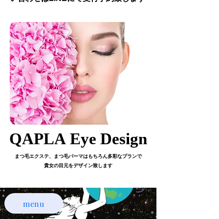
QAPLA Eye Design
QAPLA Eye Design
まつ毛エクステ、まつ毛パーマはもちろん多彩なプランで
貴女の目元をデザイン致します
menu