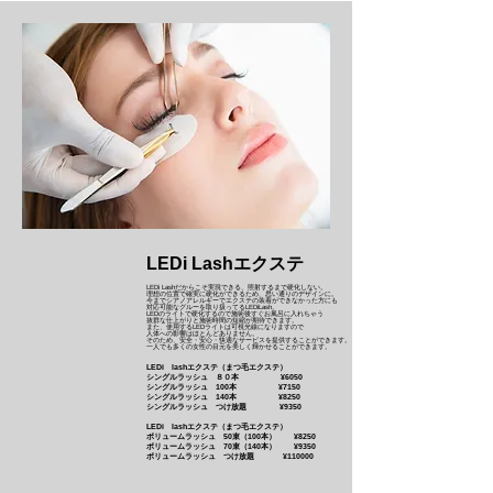
LEDi Lashエクステ
LEDi Lashだからこそ実現できる、照射するまで硬化しない。
理想の位置で確実に硬化ができるため、思い通りのデザインに。
今までシアノアレルギーでエクステの装着ができなかった方にも
対応可能なグルーを取り扱ってるLEDiLash。
LEDのライトで硬化するので施術後すぐお風呂に入れちゃう
抜群な仕上がりと施術時間の短縮が期待できます。
また、使用するLEDライトは可視光線になりますので
人体への影響はほとんどありません。
そのため、安全・安心・快適なサービスを提供することができます。
一人でも多くの女性の目元を美しく輝かせることができます。
LEDi lashエクステ（まつ毛エクステ）
シングルラッシュ ８０本 ¥6050
シングルラッシュ 100本 ¥7150
シングルラッシュ 140本 ¥8250
シングルラッシュ つけ放題 ¥9350
LEDi lashエクステ（まつ毛エクステ）
ボリュームラッシュ 50束（100本） ¥8250
ボリュームラッシュ 70束（140本） ¥9350
ボリュームラッシュ つけ放題 ¥110000