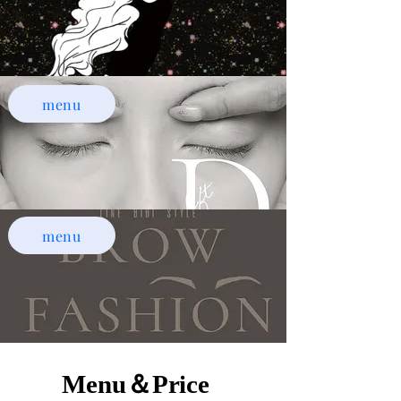
menu
menu
Menu＆Price
Menu＆Price