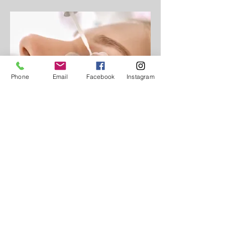
Phone
Email
Facebook
Instagram
まつ毛パーマ
ダブルアイリフトとは？
骨膜＋毛穴矯正による最新技法
【二重を定着しやすくさせるまつ毛パーマ】
普通のまつ毛パーマとの違いは？ 目周りの筋肉、脂肪、血流に
特殊なストレッチを
行い 瞼に二重の線が入りやすい状態にします。
その上で、毛穴の向きをしっかり
上向きに矯正し 二重線をサポートしていきます
次世代ラッシュリフト（まつ毛パーマ）上まつ毛のみ \5500
次世代ラッシュリフト（まつ毛パーマ）下まつ毛のみ \3300
次世代ラッシュリフト（まつ毛パーマ）上下まつ毛 \7700
ダブルアイリフト（まつ毛パーマ）上まつ毛のみ \8800
ダブルアイリフト（まつ毛パーマ）上下まつ毛 \12100
ダブルアイリフトマッサージのみ \4400